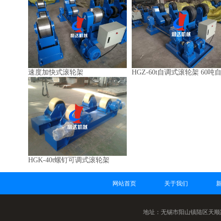
速度加快式滚轮架
HGZ-60t自调式滚轮架 60
HGK-40t螺钉可调式滚轮架
网站首页
关于我们
地址：无锡市阳山镇陆区天顺路13-9 传真：