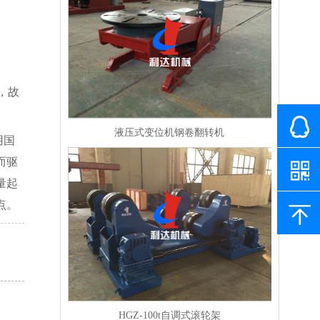
，故
液压式变位机钢卷翻转机
用国
而驱
量起
点。
HGZ-100t自调式滚轮架