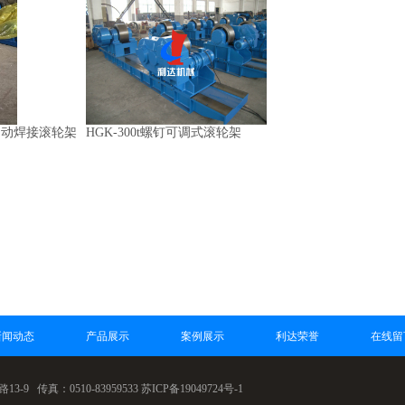
吨自动焊接滚轮架
HGK-300t螺钉可调式滚轮架
新闻动态
产品展示
案例展示
利达荣誉
在线留
0510-83959533
苏ICP备19049724号-1