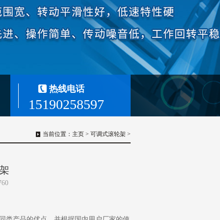
热线电话
15190258597
当前位置：
主页
>
可调式滚轮架
>
轮架
760
内外同类产品的优点，并根据国内用户厂家的使