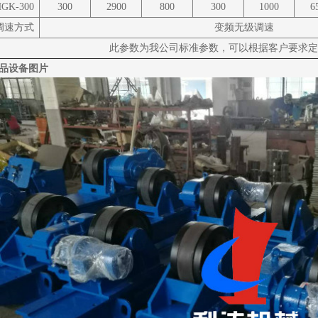
GK-300
300
2900
800
300
1000
6
调速方式
变频无级调速
此参数为我公司标准参数，可以根据客户要求定
品设备图片