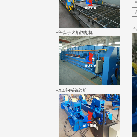
H
产
等离子火焰切割机
XBJ钢板铣边机