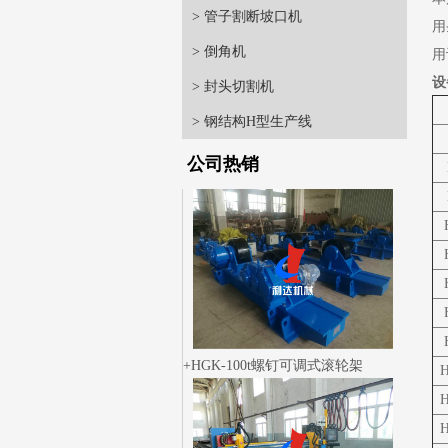
> 管子割断坡口机
用
> 倒角机
用
设
> 封头切割机
> 钢结构H型生产线
公司热销
HGK-100t螺钉可调式滚轮架
H
H
H