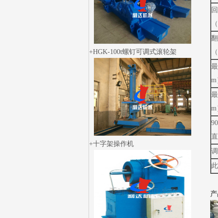
回
（
翻
HGK-100t螺钉可调式滚轮架
（
最
m
最
m
9
直
十字架操作机
调
此
产