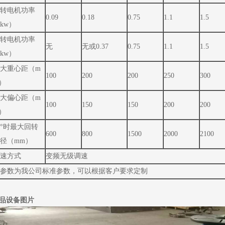
转电机功率
0.09
0.18
0.75
1.1
1.5
kw）
转电机功率
无
无或0.37
0.75
1.1
1.5
kw）
大重心距（m
100
200
200
250
300
）
大偏心距（m
100
150
150
200
200
）
0°时最大回转
600
800
1500
2000
2100
径（mm）
速方式
变频无级调速
参数为我公司标准参数，可以根据客户要求定制
品设备图片