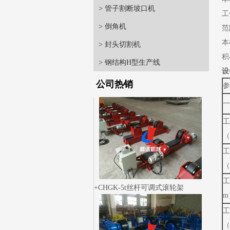
> 管子割断坡口机
工
> 倒角机
范
本
> 封头切割机
积
> 钢结构H型生产线
设
公司热销
参
一
工
（
工
（
工
CHGK-5t丝杆可调式滚轮架
m
工
（