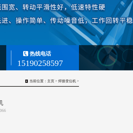
热线电话
15190258597
当前位置：
主页
>
焊接变位机
>
机
066