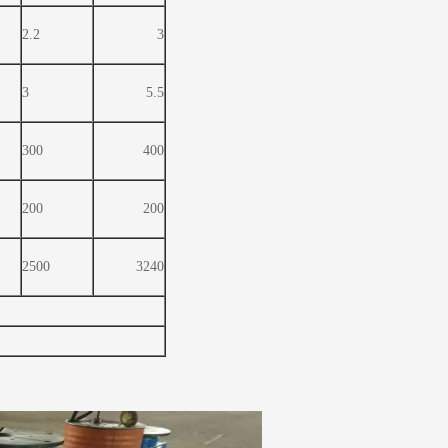
2.2
3
3
5.5
300
400
200
200
2500
3240