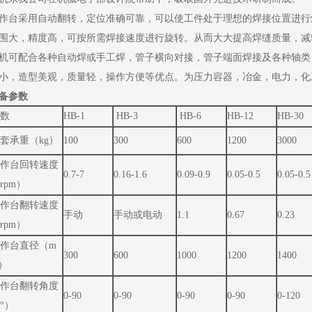
作台采用自动翻转，定位准确可靠，可以使工件处于理想的焊接位置进行
围大，精度高，可按所需焊接速度进行旋转。从而大大提高焊缝质量，减
机可配合各种自动焊或手工焊，管子横向对接，管子端面焊接及各种轴类
小，造型美观，质量轻，操作方便等优点。为压力容器，冶金，电力，化
备参数
数
HB-1
HB-3
HB-6
HB-12
HB-30
套承重（kg）
100
300
600
1200
3000
作台回转速度
0.7-7
0.16-1.6
0.09-0.9
0.05-0.5
0.05-0.5
rpm）
作台翻转速度
手动
手动或电动
1.1
0.67
0.23
rpm）
作台直径（m
300
600
1000
1200
1400
）
作台翻转角度
0-90
0-90
0-90
0-90
0-120
°）